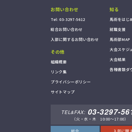
お問い合わせ
知る
T
e
l
:
0
3
-
3
2
9
7
-
5
6
1
2
馬
術
を
は
じ
総
合
お
問
い
合
わ
せ
就
職
支
援
入
部
に
関
す
る
お
問
い
合
わ
せ
馬
術
部
M
A
P
大
会
ス
ケ
ジ
その他
大
会
結
果
組
織
概
要
各
種
書
類
ダ
リ
ン
ク
集
プ
ラ
イ
バ
シ
ー
ポ
リ
シ
ー
サ
イ
ト
マ
ッ
プ
03-3297-56
TEL&FAX:
（火・水・木 10:00～17:00）
総合
入部に関