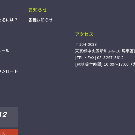
お知らせ
め
る
に
は
？
各
種
お
知
ら
せ
アクセス
〒104-0033
ュ
ー
ル
東京都中央区新川2-6-16 馬事畜
[TEL・FAX] 03-3297-5612
[電話受付時間] 10:00〜17:0
ウ
ン
ロ
ー
ド
12
する