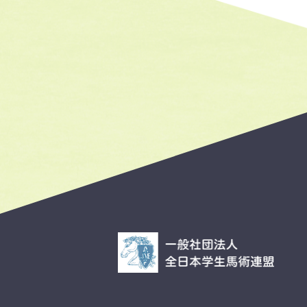
プ
ラ
イ
バ
シ
ー
ポ
リ
シ
ー
サ
イ
ト
マ
ッ
プ
03-3297-5612
TEL&FAX:
（火・水・木 10:00～17:00）
総合
入部に関する
お問い合わせ
お問い合わせ
©2026 全日本学生馬術連盟.
写真提供：c3photography