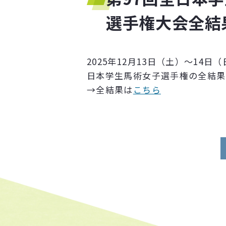
各
種
書
類
ダ
ウ
ン
ロ
ー
ド
選手権大会全結
お知らせ
2025年12月13日（土）～1
各
種
お
知
ら
せ
日本学生馬術女子選手権の全結果
→全結果は
こちら
アクセス
〒104-0033
東京都中央区新川2-6-16 馬事畜産会館405
[TEL・FAX] 03-3297-5612
[電話受付時間] 10:00〜17:00（火・水・木）
その他
組
織
概
要
リ
ン
ク
集