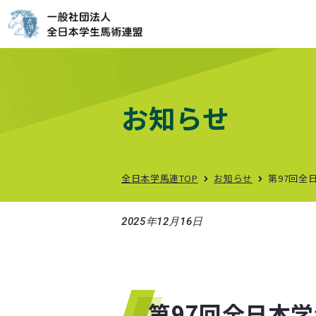
お問い合わせ
T
e
l
:
0
3
-
3
2
9
7
-
5
6
1
2
お知らせ
総
合
お
問
い
合
わ
せ
入
部
に
関
す
る
お
問
い
合
わ
せ
全日本学馬連TOP
お知らせ
第97回全
知る
馬
術
を
は
じ
め
る
に
は
？
2025年12月16日
就
職
支
援
馬
術
部
M
A
P
大
会
ス
ケ
ジ
ュ
ー
ル
第97回全日本
大
会
結
果