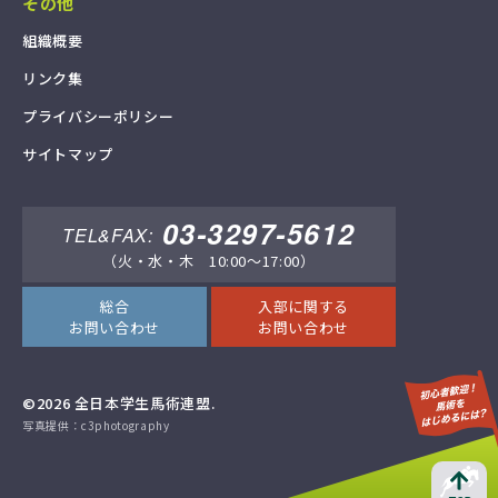
その他
組
織
概
要
リ
ン
ク
集
プ
ラ
イ
バ
シ
ー
ポ
リ
シ
ー
サ
イ
ト
マ
ッ
プ
03-3297-5612
TEL&FAX:
（火・水・木 10:00～17:00）
総合
入部に関する
お問い合わせ
お問い合わせ
©2026 全日本学生馬術連盟.
写真提供：c3photography