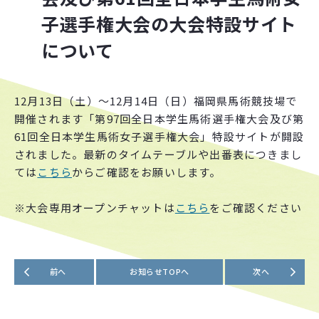
子選手権大会の大会特設サイト
各
種
書
類
ダ
ウ
ン
ロ
ー
ド
について
お知らせ
各
種
お
知
ら
せ
12月13日（土）～12月14日（日）福岡県馬術競技場で
開催されます「第97回全日本学生馬術選手権大会及び第
アクセス
61回全日本学生馬術女子選手権大会」特設サイトが開設
されました。最新のタイムテーブルや出番表につきまし
〒104-0033
ては
こちら
からご確認をお願いします。
東京都中央区新川2-6-16 馬事畜産会館405
[TEL・FAX] 03-3297-5612
[電話受付時間] 10:00〜17:00（火・水・木）
※大会専用オープンチャットは
こちら
をご確認ください
その他
前へ
お知らせTOPへ
次へ
組
織
概
要
リ
ン
ク
集