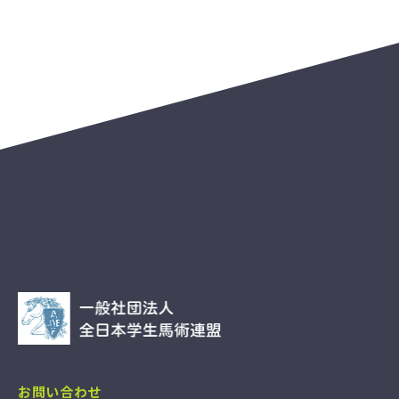
プ
ラ
イ
バ
シ
ー
ポ
リ
シ
ー
サ
イ
ト
マ
ッ
プ
03-3297-5612
TEL&FAX:
（火・水・木 10:00～17:00）
総合
入部に関する
お問い合わせ
お問い合わせ
©2026 全日本学生馬術連盟.
写真提供：c3photography
お問い合わせ