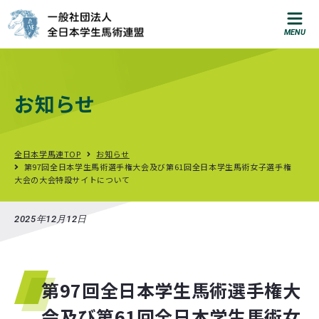
お問い合わせ
お知らせ
T
e
l
:
0
3
-
3
2
9
7
-
5
6
1
2
総
合
お
問
い
合
わ
せ
入
部
に
関
す
る
お
問
い
合
わ
せ
全日本学馬連TOP
お知らせ
第97回全日本学生馬術選手権大会及び第61回全日本学生馬術女子選手権
大会の大会特設サイトについて
知る
馬
術
を
は
じ
め
る
に
は
？
2025年12月12日
就
職
支
援
馬
術
部
M
A
P
第97回全日本学生馬術選手権大
大
会
ス
ケ
ジ
ュ
ー
ル
会及び第61回全日本学生馬術女
大
会
結
果