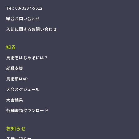
T
e
l
:
0
3
-
3
2
9
7
-
5
6
1
2
総
合
お
問
い
合
わ
せ
入
部
に
関
す
る
お
問
い
合
わ
せ
知る
馬
術
を
は
じ
め
る
に
は
？
就
職
支
援
馬
術
部
M
A
P
大
会
ス
ケ
ジ
ュ
ー
ル
大
会
結
果
各
種
書
類
ダ
ウ
ン
ロ
ー
ド
お知らせ
各
種
お
知
ら
せ