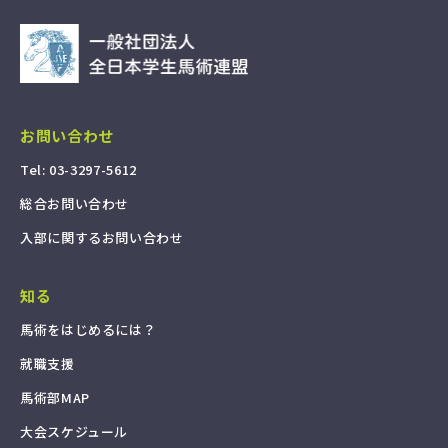
お問い合わせ
T
e
l
:
0
3
-
3
2
9
7
-
5
6
1
2
総
合
お
問
い
合
わ
せ
入
部
に
関
す
る
お
問
い
合
わ
せ
知る
馬
術
を
は
じ
め
る
に
は
？
就
職
支
援
馬
術
部
M
A
P
大
会
ス
ケ
ジ
ュ
ー
ル