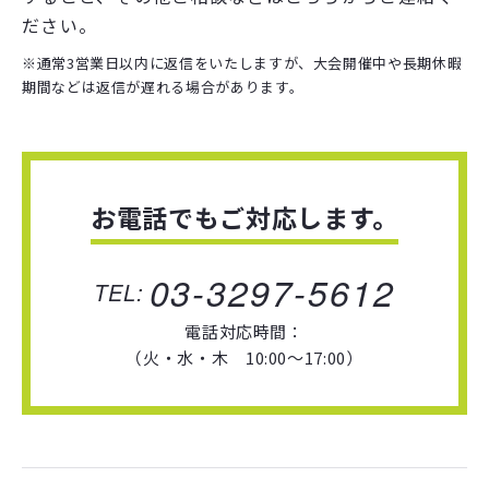
ださい。
各
種
書
類
ダ
ウ
ン
ロ
ー
ド
※通常3営業日以内に返信をいたしますが、大会開催中や長期休暇
期間などは返信が遅れる場合があります。
お知らせ
各
種
お
知
ら
せ
アクセス
お電話でもご対応します。
〒104-0033
東京都中央区新川2-6-16 馬事畜産会館405
03-3297-5612
TEL
[TEL・FAX] 03-3297-5612
[電話受付時間] 10:00〜17:00（火・水・木）
電話対応時間：
（火・水・木 10:00～17:00）
その他
組
織
概
要
リ
ン
ク
集