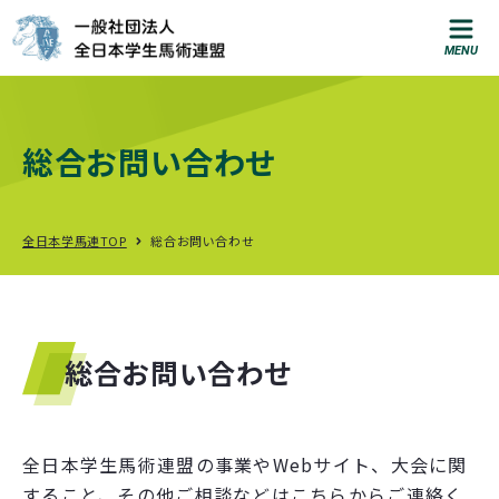
お問い合わせ
総合お問い合わせ
T
e
l
:
0
3
-
3
2
9
7
-
5
6
1
2
総
合
お
問
い
合
わ
せ
入
部
に
関
す
る
お
問
い
合
わ
せ
全日本学馬連TOP
総合お問い合わせ
知る
馬
術
を
は
じ
め
る
に
は
？
総合お問い合わせ
就
職
支
援
馬
術
部
M
A
P
大
会
ス
ケ
ジ
ュ
ー
ル
全日本学生馬術連盟の事業やWebサイト、大会に関
すること、その他ご相談などはこちらからご連絡く
大
会
結
果