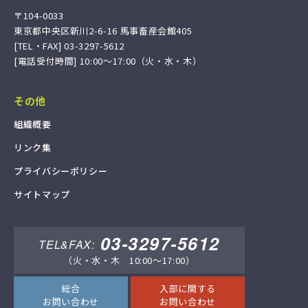
〒104-0033
東京都中央区新川2-6-16 馬事畜産会館405
[TEL・FAX] 03-3297-5612
[電話受付時間] 10:00〜17:00（火・水・木）
その他
組
織
概
要
リ
ン
ク
集
プ
ラ
イ
バ
シ
ー
ポ
リ
シ
ー
サ
イ
ト
マ
ッ
プ
03-3297-5612
TEL&FAX:
（火・水・木 10:00～17:00）
総合
入部に関する
お問い合わせ
お問い合わせ