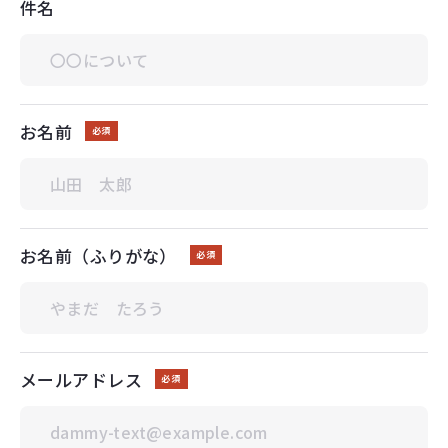
件名
プ
ラ
イ
バ
シ
ー
ポ
リ
シ
ー
サ
イ
ト
マ
ッ
プ
03-3297-5612
TEL&FAX:
お名前
必須
（火・水・木 10:00～17:00）
総合
入部に関する
お問い合わせ
お問い合わせ
お名前（ふりがな）
必須
©2026 全日本学生馬術連盟.
写真提供：c3photography
メールアドレス
必須