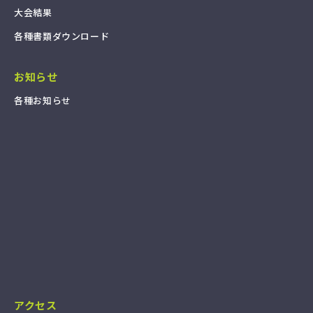
大
会
結
果
各
種
書
類
ダ
ウ
ン
ロ
ー
ド
お知らせ
各
種
お
知
ら
せ
アクセス