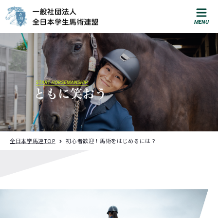
お問い合わせ
T
e
l
:
0
3
-
3
2
9
7
-
5
6
1
2
総
合
お
問
い
合
わ
せ
入
部
に
関
す
る
お
問
い
合
わ
せ
知る
全日本学馬連TOP
初心者歓迎！馬術をはじめるには？
馬
術
を
は
じ
め
る
に
は
？
就
職
支
援
馬
術
部
M
A
P
大
会
ス
ケ
ジ
ュ
ー
ル
大
会
結
果