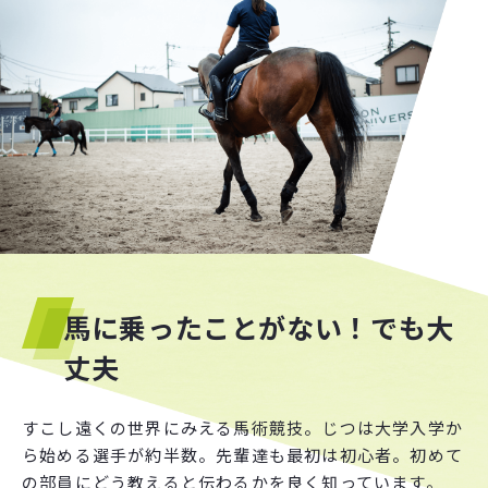
各
種
書
類
ダ
ウ
ン
ロ
ー
ド
お知らせ
各
種
お
知
ら
せ
アクセス
〒104-0033
東京都中央区新川2-6-16 馬事畜産会館405
[TEL・FAX] 03-3297-5612
[電話受付時間] 10:00〜17:00（火・水・木）
馬に乗ったことがない！でも大
丈夫
その他
組
織
概
要
すこし遠くの世界にみえる馬術競技。じつは大学入学か
ら始める選手が約半数。先輩達も最初は初心者。初めて
リ
ン
ク
集
の部員にどう教えると伝わるかを良く知っています。