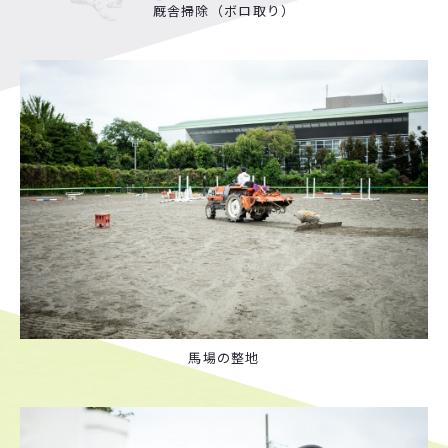
厩舎掃除（ボロ取り）
馬場の整地