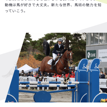
プ
ラ
イ
バ
シ
ー
ポ
リ
シ
ー
動機は馬が好きで大丈夫。新たな世界、馬術の魅力を知
サ
イ
ト
マ
ッ
プ
っていこう。
03-3297-5612
TEL&FAX:
（火・水・木 10:00～17:00）
総合
入部に関する
お問い合わせ
お問い合わせ
©2026 全日本学生馬術連盟.
写真提供：c3photography