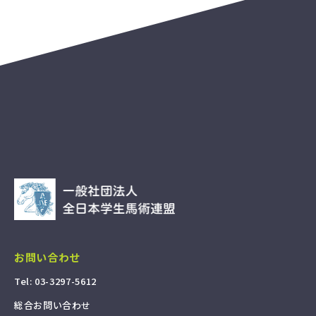
プ
ラ
イ
バ
シ
ー
ポ
リ
シ
ー
サ
イ
ト
マ
ッ
プ
03-3297-5612
TEL&FAX:
（火・水・木 10:00～17:00）
総合
入部に関する
お問い合わせ
お問い合わせ
©2026 全日本学生馬術連盟.
写真提供：c3photography
お問い合わせ
T
e
l
:
0
3
-
3
2
9
7
-
5
6
1
2
総
合
お
問
い
合
わ
せ