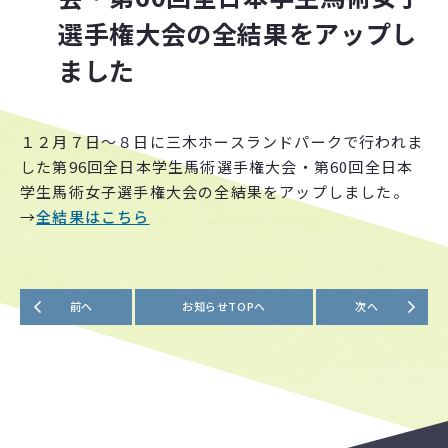
選手権大会の全結果をアップし
各
種
書
類
ダ
ウ
ン
ロ
ー
ド
ました
お知らせ
各
種
お
知
ら
せ
１２月７日～８日に三木ホースランドパークで行われま
した第96回全日本学生馬術選手権大会・第60回全日本
アクセス
学生馬術女子選手権大会の全結果をアップしました。
→
全結果はこちら
〒104-0033
東京都中央区新川2-6-16 馬事畜産会館405
[TEL・FAX] 03-3297-5612
[電話受付時間] 10:00〜17:00（火・水・木）
前へ
お知らせTOPへ
次へ
その他
組
織
概
要
リ
ン
ク
集