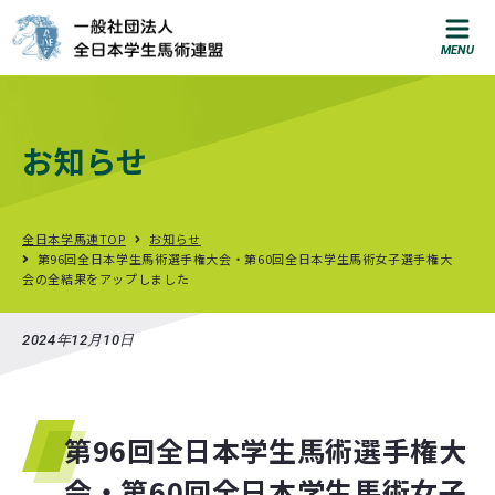
お問い合わせ
お知らせ
T
e
l
:
0
3
-
3
2
9
7
-
5
6
1
2
総
合
お
問
い
合
わ
せ
入
部
に
関
す
る
お
問
い
合
わ
せ
全日本学馬連TOP
お知らせ
第96回全日本学生馬術選手権大会・第60回全日本学生馬術女子選手権大
会の全結果をアップしました
知る
馬
術
を
は
じ
め
る
に
は
？
2024年12月10日
就
職
支
援
馬
術
部
M
A
P
第96回全日本学生馬術選手権大
大
会
ス
ケ
ジ
ュ
ー
ル
会・第60回全日本学生馬術女子
大
会
結
果